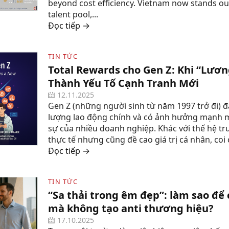
beyond cost efficiency. Vietnam now stands out 
talent pool,...
Đọc tiếp →
TIN TỨC
Total Rewards cho Gen Z: Khi “Lươn
Thành Yếu Tố Cạnh Tranh Mới
12.11.2025
Gen Z (những người sinh từ năm 1997 trở đi) đ
lượng lao động chính và có ảnh hưởng mạnh 
sự của nhiều doanh nghiệp. Khác với thế hệ tr
thực tế nhưng cũng đề cao giá trị cá nhân, coi 
Đọc tiếp →
TIN TỨC
“Sa thải trong êm đẹp”: làm sao để 
mà không tạo anti thương hiệu?
17.10.2025