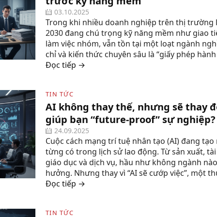
trước kỹ năng mềm
03.10.2025
Trong khi nhiều doanh nghiệp trên thị trường
2030 đang chú trọng kỹ năng mềm như giao tiế
làm việc nhóm, vẫn tồn tại một loạt ngành ng
chỉ và kiến thức chuyên sâu là “giấy phép hành
Đọc tiếp →
TIN TỨC
AI không thay thế, nhưng sẽ thay đ
giúp bạn “future-proof” sự nghiệp?
24.09.2025
Cuộc cách mạng trí tuệ nhân tạo (AI) đang tạo
từng có trong lịch sử lao động. Từ sản xuất, tài 
giáo dục và dịch vụ, hầu như không ngành nà
hưởng. Nhưng thay vì “AI sẽ cướp việc”, một thự
Đọc tiếp →
TIN TỨC