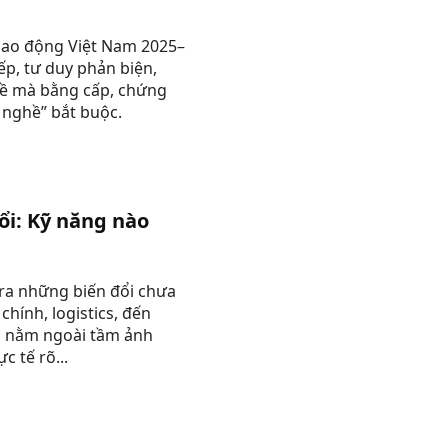
 lao động Việt Nam 2025–
p, tư duy phản biện,
hề mà bằng cấp, chứng
 nghề” bắt buộc.
ổi: Kỹ năng nào
 ra những biến đổi chưa
chính, logistics, đến
o nằm ngoài tầm ảnh
c tế rõ...