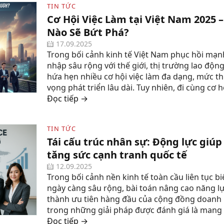
TIN TỨC
Cơ Hội Việc Làm tại Việt Nam 2025 
Nào Sẽ Bứt Phá?
17.09.2025
Trong bối cảnh kinh tế Việt Nam phục hồi mạnh
nhập sâu rộng với thế giới, thị trường lao độn
hứa hẹn nhiều cơ hội việc làm đa dạng, mức th
vọng phát triển lâu dài. Tuy nhiên, đi cùng cơ hội
Đọc tiếp →
TIN TỨC
Tái cấu trúc nhân sự: Động lực giú
tăng sức cạnh tranh quốc tế
12.09.2025
Trong bối cảnh nền kinh tế toàn cầu liên tục b
ngày càng sâu rộng, bài toán nâng cao năng l
thành ưu tiên hàng đầu của cộng đồng doanh 
trong những giải pháp được đánh giá là mang tí
Đọc tiếp →