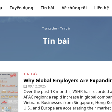
vụ
Tuyển dụng
Tin bài
Về chúng tôi
Liên hệ
Trang chủ
»
Tin bài
Tin bài
TIN TỨC
Why Global Employers Are Expandi
09.12.2025
Over the past 18 months, VSHR has recorded a 
APAC region: a rapid increase in global compa
Vietnam. Businesses from Singapore, Hong Kon
U.S., and Europe are accelerating their market