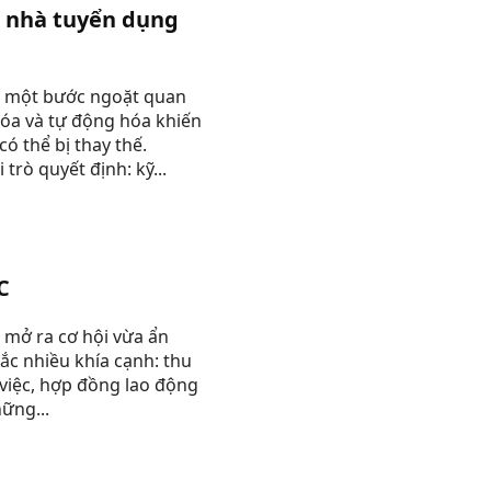
c nhà tuyển dụng
n một bước ngoặt quan
hóa và tự động hóa khiến
ó thể bị thay thế.
rò quyết định: kỹ...
C
 mở ra cơ hội vừa ẩn
ắc nhiều khía cạnh: thu
 việc, hợp đồng lao động
ững...