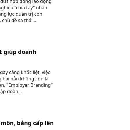
m dứt hợp đồng lao động
nghiệp “chia tay” nhân
ăng lực quản trị con
chủ đề sa thải...
ật giúp doanh
ày càng khốc liệt, việc
 bài bản không còn là
òn. "Employer Branding"
ập đoàn...
môn, bằng cấp lên