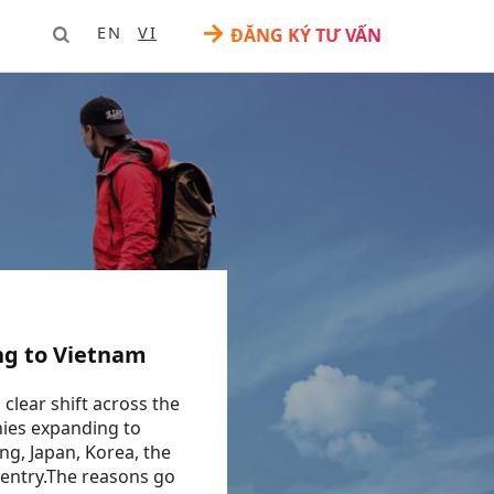
→
EN
VI
ĐĂNG KÝ TƯ VẤN
-
ng to Vietnam
clear shift across the
nies expanding to
g, Japan, Korea, the
 entry.The reasons go