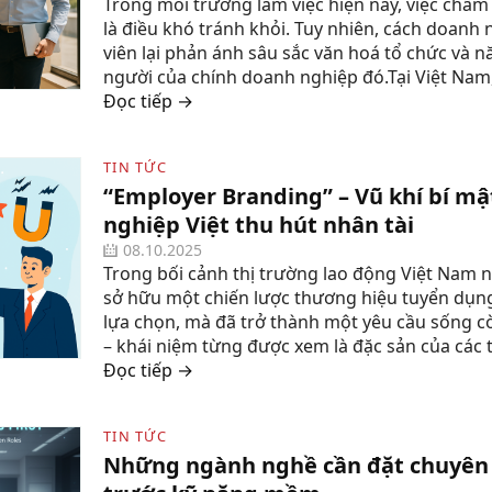
Trong môi trường làm việc hiện nay, việc chấ
là điều khó tránh khỏi. Tuy nhiên, cách doanh 
viên lại phản ánh sâu sắc văn hoá tổ chức và n
người của chính doanh nghiệp đó.Tại Việt Nam, 
Đọc tiếp →
TIN TỨC
“Employer Branding” – Vũ khí bí m
nghiệp Việt thu hút nhân tài
08.10.2025
Trong bối cảnh thị trường lao động Việt Nam ng
sở hữu một chiến lược thương hiệu tuyển dụng
lựa chọn, mà đã trở thành một yêu cầu sống c
– khái niệm từng được xem là đặc sản của các t
Đọc tiếp →
TIN TỨC
Những ngành nghề cần đặt chuyên 