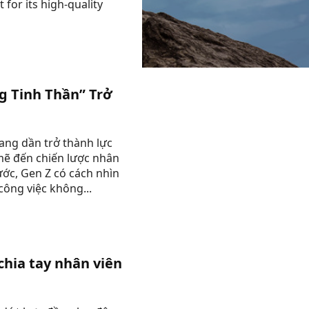
for its high-quality
g Tinh Thần” Trở
ang dần trở thành lực
mẽ đến chiến lược nhân
ước, Gen Z có cách nhìn
công việc không...
chia tay nhân viên