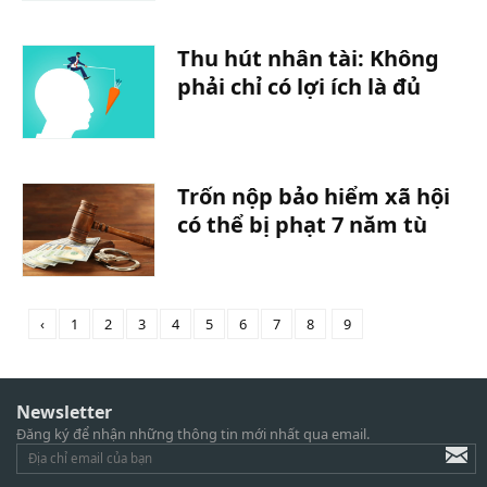
Thu hút nhân tài: Không
phải chỉ có lợi ích là đủ
Trốn nộp bảo hiểm xã hội
có thể bị phạt 7 năm tù
‹
1
2
3
4
5
6
7
8
9
Newsletter
Đăng ký để nhận những thông tin mới nhất qua email.