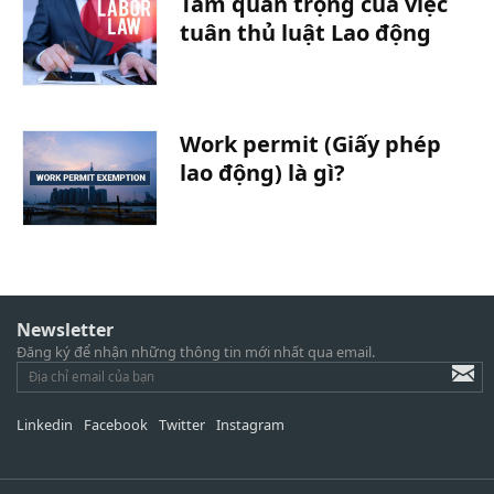
Tầm quan trọng của việc
tuân thủ luật Lao động
Work permit (Giấy phép
lao động) là gì?
Newsletter
Đăng ký để nhận những thông tin mới nhất qua email.
Linkedin
Facebook
Twitter
Instagram